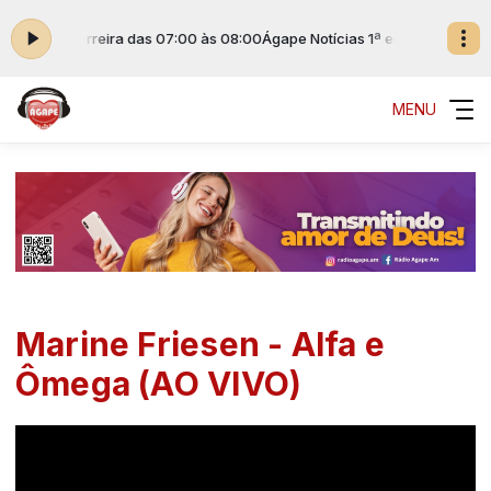
com Eliel Ferreira das 07:00 às 08:00
Ágape Notícias 1ª edição com Eliel 
MENU
Marine Friesen - Alfa e
Ômega (AO VIVO)