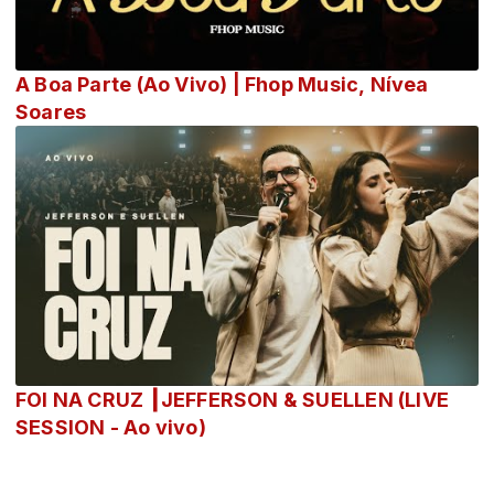
A Boa Parte (Ao Vivo) | Fhop Music, Nívea
Soares
FOI NA CRUZ ┃JEFFERSON & SUELLEN (LIVE
SESSION - Ao vivo)