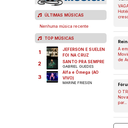
VAGA
Hoté
ÚLTIMAS MÚSICAS
cres
Nenhuma música recente
TOP MÚSICAS
Rein
A em
JEFERSON E SUELEN
1
Movi
FOI NA CRUZ
de A
SANTO PRA SEMPRE
2
GABRIEL GUEDES
Alfa e Ômega (AO
3
VIVO)
MARINE FRIESEN
Fóru
O TRE
Nova 
par
..