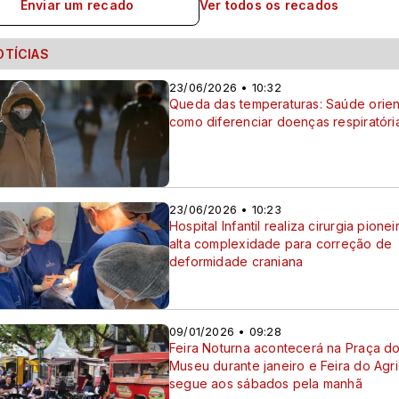
Enviar um recado
Ver todos os recados
OTÍCIAS
23/06/2026 • 10:32
Queda das temperaturas: Saúde orien
como diferenciar doenças respiratóri
23/06/2026 • 10:23
Hospital Infantil realiza cirurgia pione
alta complexidade para correção de
deformidade craniana
09/01/2026 • 09:28
Feira Noturna acontecerá na Praça d
Museu durante janeiro e Feira do Agri
segue aos sábados pela manhã