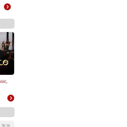
sic,
FOI NA CRUZ ┃JEFFERSON & SUELLEN
(LIVE SESSION - Ao vivo)
 16:14