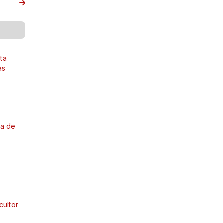
ta
as
ira de
o
cultor