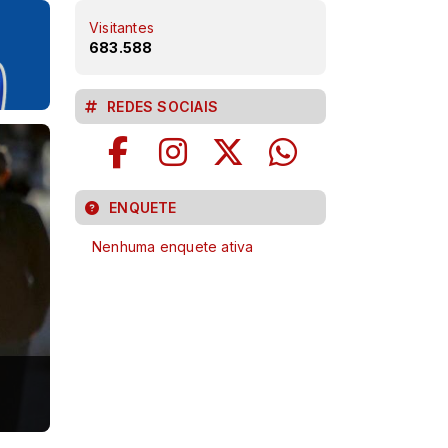
Visitantes
683.588
REDES SOCIAIS
ENQUETE
Nenhuma enquete ativa
Hospital Infantil realiza cirurgia pioneira de alt
para correção de deformidade craniana