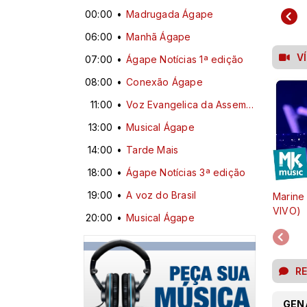
00:00
Madrugada Ágape
06:00
Manhã Ágape
V
07:00
Ágape Notícias 1ª edição
08:00
Conexão Ágape
11:00
Voz Evangelica da Assembleia de Deus em Curitiba
13:00
Musical Ágape
14:00
Tarde Mais
18:00
Ágape Notícias 3ª edição
19:00
A voz do Brasil
Marine
VIVO)
20:00
Musical Ágape
R
GEN