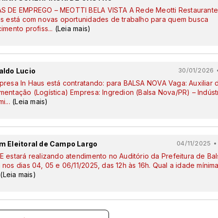
S DE EMPREGO – MEOTTI BELA VISTA A Rede Meotti Restaurante
is está com novas oportunidades de trabalho para quem busca
cimento profiss
...
(Leia mais)
aldo Lucio
30/01/2026 •
presa In Haus está contratando: para BALSA NOVA Vaga: Auxiliar 
mentação (Logística) Empresa: Ingredion (Balsa Nova/PR) – Indúst
mi
...
(Leia mais)
m Eleitoral de Campo Largo
04/11/2025 •
 estará realizando atendimento no Auditório da Prefeitura de Bal
nos dias 04, 05 e 06/11/2025, das 12h às 16h. Qual a idade mínim
.
(Leia mais)