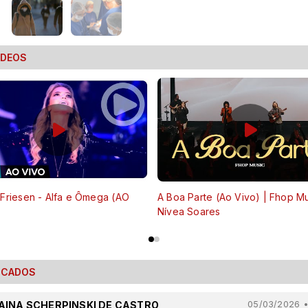
ÍDEOS
 Friesen - Alfa e Ômega (AO
A Boa Parte (Ao Vivo) | Fhop Mu
Nívea Soares
ECADOS
AINA SCHERPINSKI DE CASTRO
05/03/2026 •