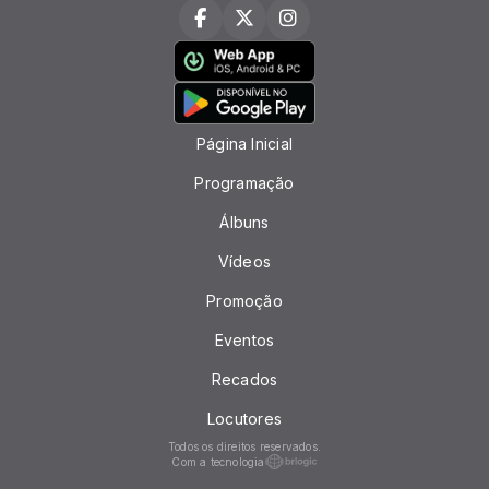
Página Inicial
Programação
Álbuns
Vídeos
Promoção
Eventos
Recados
Locutores
Todos os direitos reservados.
Com a tecnologia