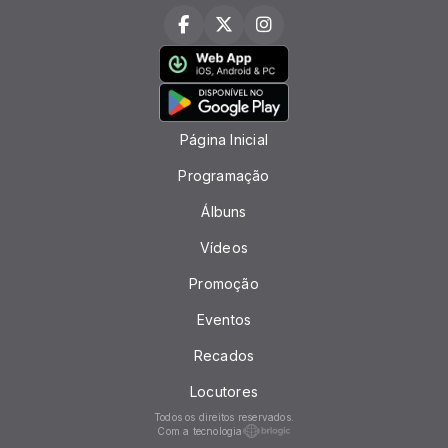
Página Inicial
Programação
Álbuns
Vídeos
Promoção
Eventos
Recados
Locutores
Todos os direitos reservados.
Com a tecnologia