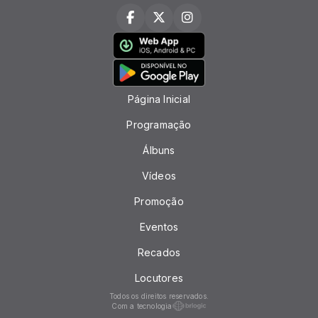
Página Inicial
Programação
Álbuns
Vídeos
Promoção
Eventos
Recados
Locutores
Todos os direitos reservados.
Com a tecnologia